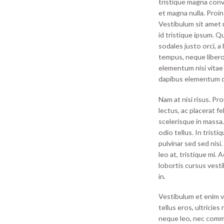
tristique magna conv
et magna nulla. Proin
Vestibulum sit amet m
id tristique ipsum. Q
sodales justo orci, a
tempus, neque libero
elementum nisi vitae 
dapibus elementum q
Nam at nisi risus. Pr
lectus, ac placerat feli
scelerisque in massa
odio tellus. In tristi
pulvinar sed sed nisi
leo at, tristique mi.
lobortis cursus vesti
in.
Vestibulum et enim v
tellus eros, ultricie
neque leo, nec commod