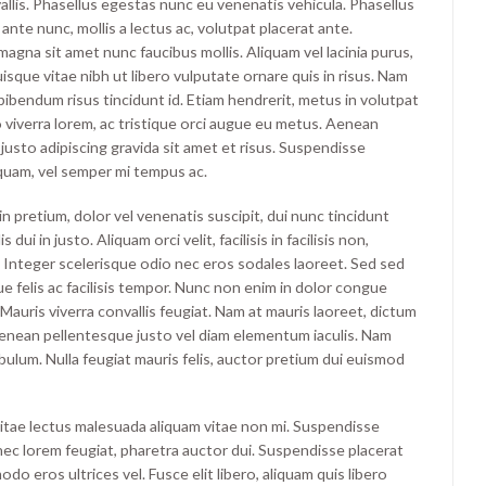
allis. Phasellus egestas nunc eu venenatis vehicula. Phasellus
 ante nunc, mollis a lectus ac, volutpat placerat ante.
agna sit amet nunc faucibus mollis. Aliquam vel lacinia purus,
uisque vitae nibh ut libero vulputate ornare quis in risus. Nam
 bibendum risus tincidunt id. Etiam hendrerit, metus in volutpat
 viverra lorem, ac tristique orci augue eu metus. Aenean
justo adipiscing gravida sit amet et risus. Suspendisse
uam, vel semper mi tempus ac.
oin pretium, dolor vel venenatis suscipit, dui nunc tincidunt
s dui in justo. Aliquam orci velit, facilisis in facilisis non,
. Integer scelerisque odio nec eros sodales laoreet. Sed sed
que felis ac facilisis tempor. Nunc non enim in dolor congue
. Mauris viverra convallis feugiat. Nam at mauris laoreet, dictum
 Aenean pellentesque justo vel diam elementum iaculis. Nam
bulum. Nulla feugiat mauris felis, auctor pretium dui euismod
itae lectus malesuada aliquam vitae non mi. Suspendisse
s nec lorem feugiat, pharetra auctor dui. Suspendisse placerat
o eros ultrices vel. Fusce elit libero, aliquam quis libero