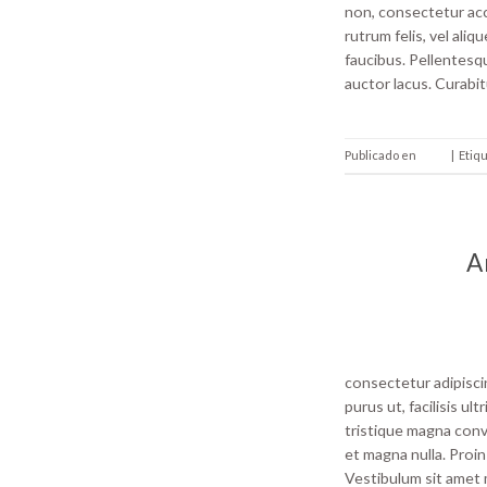
non, consectetur acc
rutrum felis, vel ali
faucibus. Pellentes
auctor lacus. Curabit
Publicado en
Style
|
Etiq
A
consectetur adipiscin
purus ut, facilisis 
tristique magna conv
et magna nulla. Proin
Vestibulum sit amet m