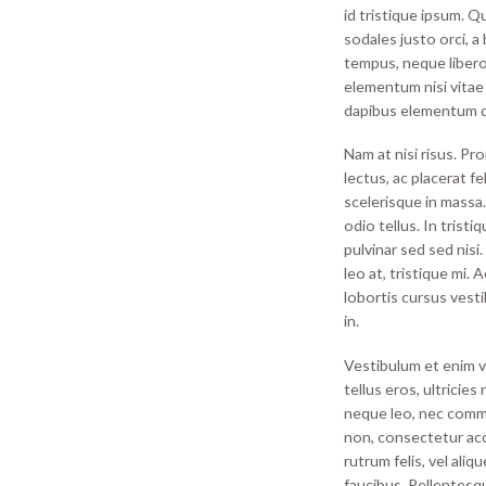
id tristique ipsum. Q
sodales justo orci, a
tempus, neque libero
elementum nisi vitae 
dapibus elementum q
Nam at nisi risus. Pr
lectus, ac placerat feli
scelerisque in massa
odio tellus. In tristi
pulvinar sed sed nisi
leo at, tristique mi.
lobortis cursus vesti
in.
Vestibulum et enim v
tellus eros, ultricie
neque leo, nec commod
non, consectetur acc
rutrum felis, vel ali
faucibus. Pellentes