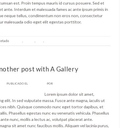
umsan est. Proin tempus mauris id cursus posuere. Sed et
quet ante. Interdum et malesuada fames ac ante ipsum primis in
que neque tellus, condimentum non eros non, consectetur
ur malesuada odio eget elit egestas porttitor.
uetado
brooklyn
,
fashion
,
style
,
women
Deje un comentario
STYLE
nother post with A Gallery
PUBLICADO EL
16/12/2013
POR
TIGRICIA
Lorem ipsum dolor sit amet,
g elit. In sed vulputate massa. Fusce ante magna, iaculis ut
ultrices nibh. Quisque commodo nunc eget tortor dapibus, et
allis. Phasellus egestas nunc eu venenatis vehicula. Phasellus
 ante nunc, mollis a lectus ac, volutpat placerat ante.
agna sit amet nunc faucibus mollis. Aliquam vel lacinia purus,