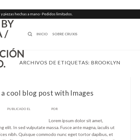
ión y piezas hechas a mano · Pedidos limitados.
INICIO
SOBRE CRUXIS
ARCHIVOS DE ETIQUETAS:
BROOKLYN
STYLE
 a cool blog post with Images
PUBLICADO EL
30/12/2013
POR
TIGRICIA
Lorem ipsum dolor sit amet,
g elit. In sed vulputate massa. Fusce ante magna, iaculis ut
ultrices nibh. Quisque commodo nunc eget tortor dapibus, et