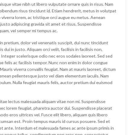
uisque vitae nibh ut libero vulputate ornare quis in risus. Nam
 bibendum risus tincidunt id. Etiam hendrerit, metus in volutpat
 viverra lorem, ac tristique orci augue eu metus. Aenean
justo adipiscing gravida sit amet et risus. Suspendisse
uam, vel semper mi tempus ac.
oin pretium, dolor vel venenatis suscipit, dui nunc tincidunt
s dui in justo. Aliquam orci velit, facilisis in facilisis non,
. Integer scelerisque odio nec eros sodales laoreet. Sed sed
que felis ac facilisis tempor. Nunc non enim in dolor congue
. Mauris viverra convallis feugiat. Nam at mauris laoreet, dictum
 Aenean pellentesque justo vel diam elementum iaculis. Nam
bulum. Nulla feugiat mauris felis, auctor pretium dui euismod
itae lectus malesuada aliquam vitae non mi. Suspendisse
s nec lorem feugiat, pharetra auctor dui. Suspendisse placerat
o eros ultrices vel. Fusce elit libero, aliquam quis libero
umsan est. Proin tempus mauris id cursus posuere. Sed et
quet ante. Interdum et malesuada fames ac ante ipsum primis in
que neque tellus, condimentum non eros non, consectetur