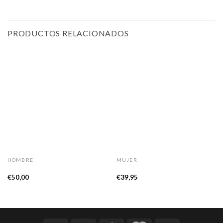
PRODUCTOS RELACIONADOS
HOMBRE
MUJER
Camiseta «Bang Bang»
Camiseta My Space
€
50,00
€
39,95