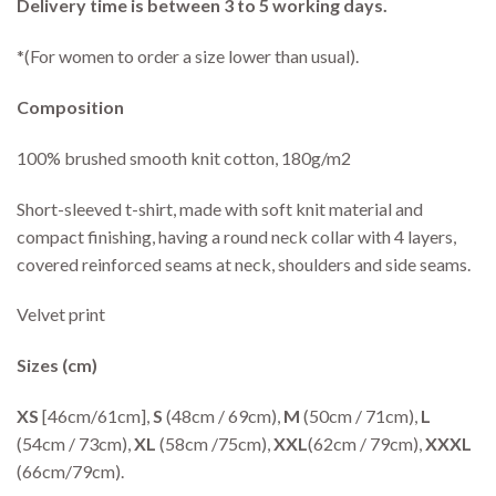
Delivery time is between 3 to 5 working days.
*(For women to order a size lower than usual).
Composition
100% brushed smooth knit cotton, 180g/m2
Short-sleeved t-shirt, made with soft knit material and
compact finishing, having a round neck collar with 4 layers,
covered reinforced seams at neck, shoulders and side seams.
Velvet print
Sizes (cm)
XS
[46cm/61cm],
S
(48cm / 69cm),
M
(50cm / 71cm),
L
(54cm / 73cm),
XL
(58cm /75cm),
XXL
(62cm / 79cm),
XXXL
(66cm/79cm).