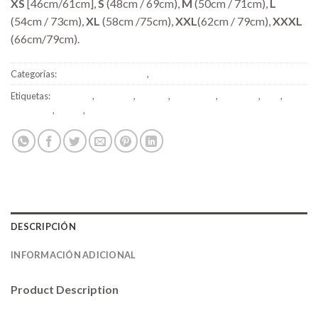
XS
[46cm/61cm],
S
(48cm / 69cm),
M
(50cm / 71cm),
L
(54cm / 73cm),
XL
(58cm /75cm),
XXL
(62cm / 79cm),
XXXL
(66cm/79cm).
Categorías:
CAMISETAS HOMBRE
,
HOMBRE
Etiquetas:
camisetas
,
collection
,
CRUXIS
,
handmade
,
originales
,
print
,
sweatshirt
,
tigricia
,
velvet
DESCRIPCIÓN
INFORMACIÓN ADICIONAL
Product Description