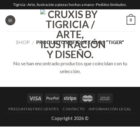
Skip
Tigricia · Arte, ilustración y piezas hechas a mano · Pedidos limitados.
to
content
0
SHOP
/
PRODUCTOS ETIQUETADOS “TIGER”
No se han encontrado productos que coincidan con tu
selección.
PREGUNTAS FRECUENTES
CONTACTO
INFORMACIÓN LEGAL
Copyright 2026 ©