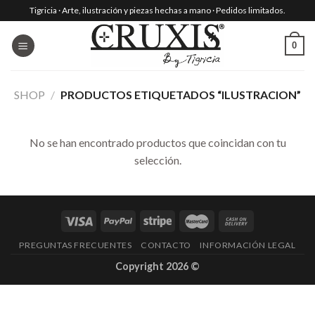
Skip
Tigricia · Arte, ilustración y piezas hechas a mano · Pedidos limitados.
to
content
0
SHOP
/
PRODUCTOS ETIQUETADOS “ILUSTRACION”
No se han encontrado productos que coincidan con tu
selección.
PREGUNTAS FRECUENTES
CONTACTO
INFORMACIÓN LEGAL
Copyright 2026 ©